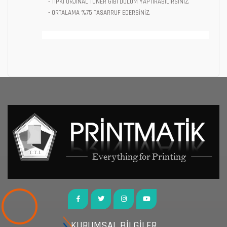
- TIPKI ORJİNAL TONER GİBİ DOLUM YAPTIRABİLİRSİNİZ.
- ORTALAMA %75 TASARRUF EDERSİNİZ.
KURUMSAL BİLGİLER