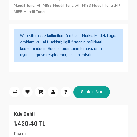
Muadil Toner,HP M182 Muadil Toner,HP M183 Muadil Toner,HP
M155 Muadil Toner
Web sitemizde kullanilan tüm ticari Marka, Model, Logo,
Amblem ve Telif Haklari; ilgili firmanin mülkiyeti
kapsamindadir. Sadece ürün tanimlamasi, ürün
uyumlulugu ve tespit amaçli kullanilmistir.
Stokta Var
Kdv Dahil
1.430,40 TL
Fiyatı