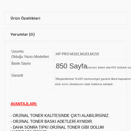
Ürün Özellikleri
Yorumlar
(0)
Uyumlu
:HP PRO M182,M183,M155
Olduğu Yazıcı Modelleri
Baskı Sayısı
850 Sayfa
:
(ıso/ıec kriteri olan%5 doluluk ora
Garanti
:
Müşterilerimiz %100 memnuniyet garanti ilkesi kapsa
süre sınırı olmaksızın iade hakkına sahiptir.
AVANTAJLARI:
- ORJİNAL TONER KALİTESİNDE ÇIKTI ALABİLİRSİNİZ.
- ORJİNAL TONER BASKI ADETLERİ AYNIDIR.
- DAHA SONRA TIPKI ORJİNAL TONER GİBİ DOLUM