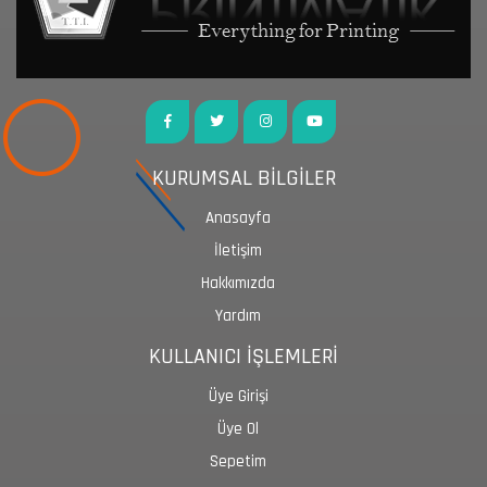
KURUMSAL BİLGİLER
Anasayfa
İletişim
Hakkımızda
Yardım
KULLANICI İŞLEMLERİ
Üye Girişi
Üye Ol
Sepetim