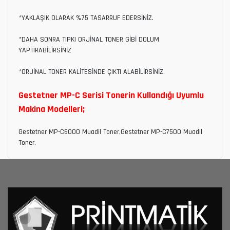
*YAKLAŞIK OLARAK %75 TASARRUF EDERSİNİZ.
*DAHA SONRA TIPKI ORJİNAL TONER GİBİ DOLUM
YAPTIRABİLİRSİNİZ
*ORJİNAL TONER KALİTESİNDE ÇIKTI ALABİLİRSİNİZ.
Gestetner MP-C Serisi Tonerin Kullandığı Uyumlu
Makina Modelleri;
Gestetner MP-C6000 Muadil Toner,Gestetner MP-C7500 Muadil
Toner,