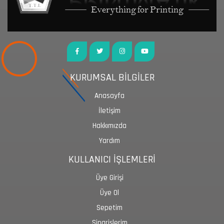
KURUMSAL BİLGİLER
Anasayfa
İletişim
Hakkımızda
Yardım
KULLANICI İŞLEMLERİ
Üye Girişi
Üye Ol
Sepetim
Siparişlerim