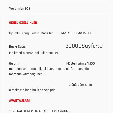
Yorumlar
(0)
GENEL ÖZELLİKLER
Uyumlu Olduğu Yazıcı Modelleri : MP-C6000,MP-C7500
30000Sayfa
Baskı Sayısı :
(ıso/
ıec kriteri olan%5 doluluk oranı ile)
Garanti :Müşterilerimiz %100
memnuniyet garanti ilkesi kapsamında, performansından
memnun kalmadığı her
ürünü süre sınırı
olmaksızın iade hakkına sahiptir.
AVANTAJLARI :
*ORJİNAL TONER BASKI ADETLERİ AYNIDIR.