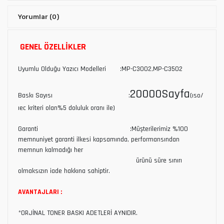
Yorumlar
(0)
GENEL ÖZELLİKLER
Uyumlu Olduğu Yazıcı Modelleri :MP-C3002,MP-C3502
20000Sayfa
Baskı Sayısı :
(ıso/
ıec kriteri olan%5 doluluk oranı ile)
Garanti :Müşterilerimiz %100
memnuniyet garanti ilkesi kapsamında, performansından
memnun kalmadığı her
ürünü süre sınırı
olmaksızın iade hakkına sahiptir.
AVANTAJLARI :
*ORJİNAL TONER BASKI ADETLERİ AYNIDIR.