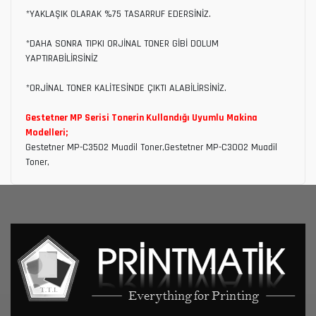
*YAKLAŞIK OLARAK %75 TASARRUF EDERSİNİZ.
*DAHA SONRA TIPKI ORJİNAL TONER GİBİ DOLUM
YAPTIRABİLİRSİNİZ
*ORJİNAL TONER KALİTESİNDE ÇIKTI ALABİLİRSİNİZ.
Gestetner MP Serisi Tonerin Kullandığı Uyumlu Makina
Modelleri;
Gestetner MP-C3502 Muadil Toner,Gestetner MP-C3002 Muadil
Toner,