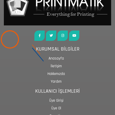
KURUMSAL BİLGİLER
Anasayfa
İletişim
Hakkımızda
Yardım
KULLANICI İŞLEMLERİ
Üye Girişi
Üye Ol