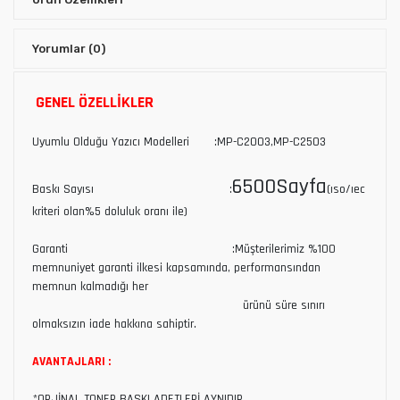
Yorumlar
(0)
GENEL ÖZELLİKLER
Uyumlu Olduğu Yazıcı Modelleri :MP-C2003,MP-C2503
6500Sayfa
Baskı Sayısı :
(ıso/ıec
kriteri olan%5 doluluk oranı ile)
Garanti :Müşterilerimiz %100
memnuniyet garanti ilkesi kapsamında, performansından
memnun kalmadığı her
ürünü süre sınırı
olmaksızın iade hakkına sahiptir.
AVANTAJLARI :
*ORJİNAL TONER BASKI ADETLERİ AYNIDIR.