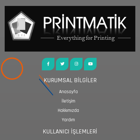
KURUMSAL BİLGİLER
Anasayfa
İletişim
Hakkımızda
Yardım
KULLANICI İŞLEMLERİ