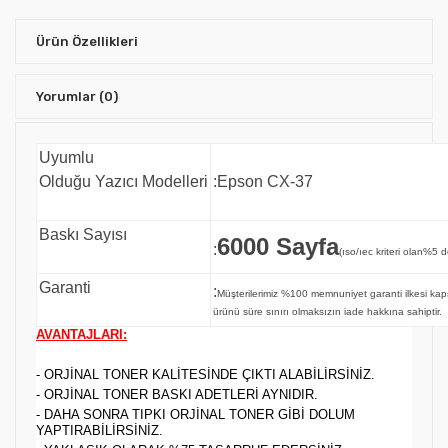
Ürün Özellikleri
Yorumlar
(0)
Uyumlu
Olduğu Yazıcı Modelleri
:Epson CX-37
Baskı Sayısı
6000 Sayfa
:
(ıso/ıec kriteri olan%5 d
Garanti
:
Müşterilerimiz %100 memnuniyet garanti ilkesi 
ürünü süre sınırı olmaksızın iade hakkına sahiptir.
AVANTAJLARI:
- ORJİNAL TONER KALİTESİNDE ÇIKTI ALABİLİRSİNİZ.
- ORJİNAL TONER BASKI ADETLERİ AYNIDIR.
- DAHA SONRA TIPKI ORJİNAL TONER GİBİ DOLUM
YAPTIRABİLİRSİNİZ.