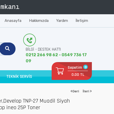
Anasayfa
Hakkımızda
Yardım
İletişim
BİLGİ - DESTEK HATTI
0212 266 98 62 - 0549 736 17
09
Sepetim
0
0.00 TL
TEKNİK SERVİS
Geri
İleri
r,Develop TNP-27 Muadil Siyah
op ineo 25P Toner