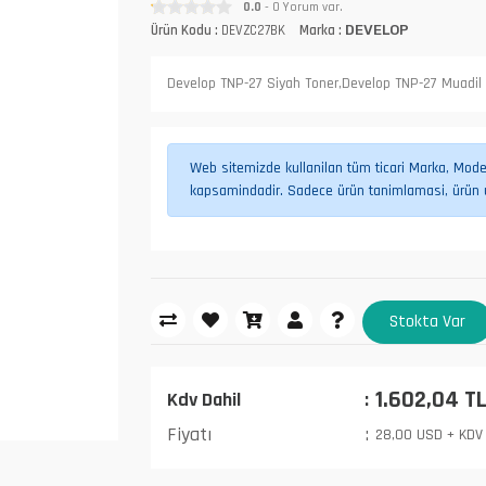
0.0
- 0 Yorum var.
Ürün Kodu :
DEVZC27BK
Marka :
DEVELOP
Develop TNP-27 Siyah Toner,Develop TNP-27 Muadil 
Web sitemizde kullanilan tüm ticari Marka, Model,
kapsamindadir. Sadece ürün tanimlamasi, ürün uy
Stokta Var
1.602,04 T
Kdv Dahil
Fiyatı
28,00 USD + KDV