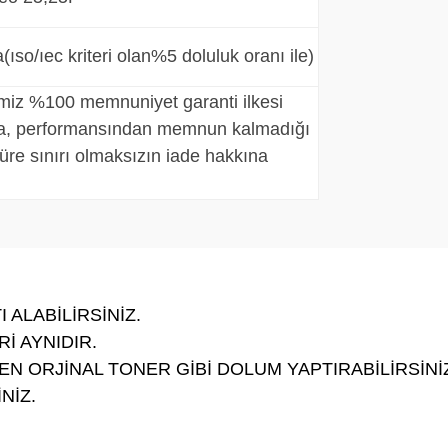
a
(ıso/ıec kriteri olan%5 doluluk oranı ile)
imiz %100 memnuniyet garanti ilkesi
, performansından memnun kalmadığı
üre sınırı olmaksızın iade hakkına
 ALABİLİRSİNİZ.
İ AYNIDIR.
N ORJİNAL TONER GİBİ DOLUM YAPTIRABİLİRSİNİ
NİZ.