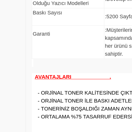
Olduğu Yazıcı Modelleri
Baskı Sayısı
:5200 Sayf
:
Müşteriler
Garanti
kapsamında
her ürünü s
sahiptir.
AVANTAJLARI .
- ORJİNAL TONER KALİTESİNDE ÇIKTI
- ORJİNAL TONER İLE BASKI ADETLER
- TONERİNİZ BOŞALDIĞI ZAMAN AYNE
- ORTALAMA %75 TASARRUF EDERSİ