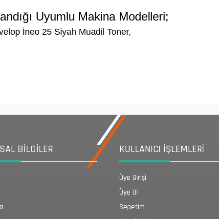
landığı Uyumlu Makina Modelleri;
elop İneo 25 Siyah Muadil Toner,
AL BİLGİLER
KULLANICI İŞLEMLERİ
Üye Girişi
Üye Ol
da
Sepetim