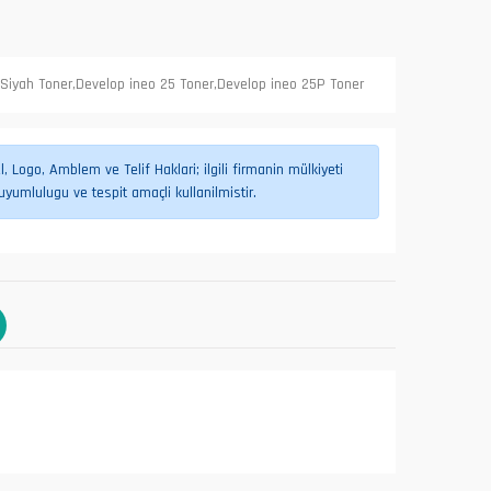
Siyah Toner,Develop ineo 25 Toner,Develop ineo 25P Toner
 Logo, Amblem ve Telif Haklari; ilgili firmanin mülkiyeti
umlulugu ve tespit amaçli kullanilmistir.
L