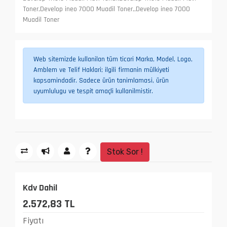
Toner,Develop ineo 7000 Muadil Toner,,Develop ineo 7000
Muadil Toner
Web sitemizde kullanilan tüm ticari Marka, Model, Logo,
Amblem ve Telif Haklari; ilgili firmanin mülkiyeti
kapsamindadir. Sadece ürün tanimlamasi, ürün
uyumlulugu ve tespit amaçli kullanilmistir.
Stok Sor !
Kdv Dahil
2.572,83 TL
Fiyatı