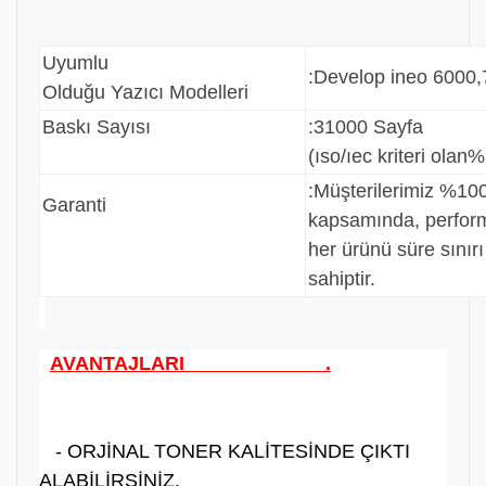
Uyumlu
:Develop ineo 6000
Olduğu Yazıcı Modelleri
Baskı Sayısı
:31000 Sayfa
(ıso/ıec kriteri olan%
:
Müşterilerimiz %100
Garanti
kapsamında, perfo
her ürünü süre sınır
sahiptir.
AVANTAJLARI .
- ORJİNAL TONER KALİTESİNDE ÇIKTI
ALABİLİRSİNİZ.