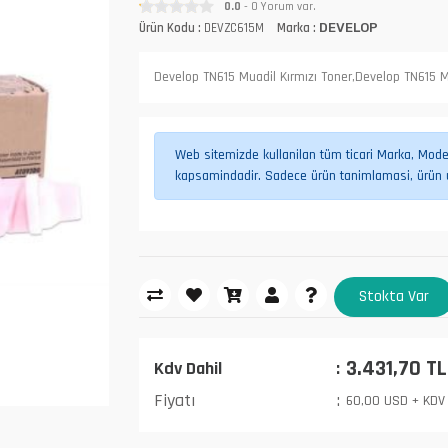
0.0
- 0 Yorum var.
Ürün Kodu :
DEVZC615M
Marka :
DEVELOP
Develop TN615 Muadil Kırmızı Toner,Develop TN615 M
Web sitemizde kullanilan tüm ticari Marka, Model,
kapsamindadir. Sadece ürün tanimlamasi, ürün uy
Stokta Var
3.431,70 TL
Kdv Dahil
Fiyatı
60,00 USD + KDV