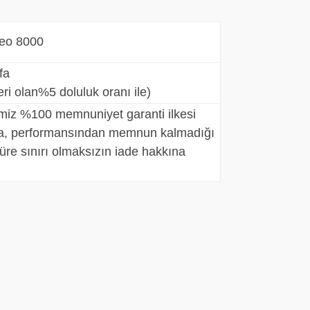
neo 8000
fa
teri olan%5 doluluk oranı ile)
imiz %100 memnuniyet garanti ilkesi
, performansından memnun kalmadığı
üre sınırı olmaksızın iade hakkına