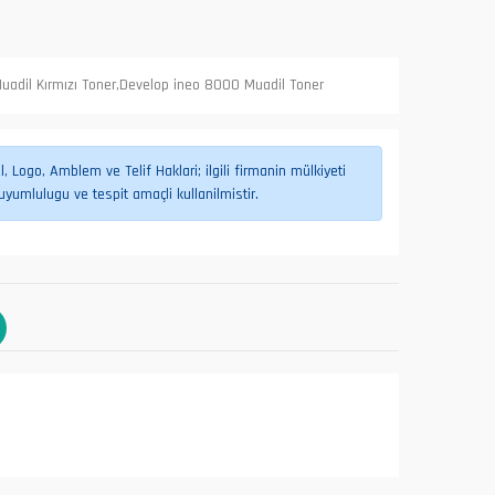
uadil Kırmızı Toner,Develop ineo 8000 Muadil Toner
 Logo, Amblem ve Telif Haklari; ilgili firmanin mülkiyeti
umlulugu ve tespit amaçli kullanilmistir.