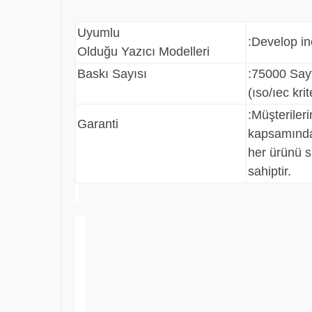
Uyumlu
:Develop i
Olduğu Yazıcı Modelleri
Baskı Sayısı
:75000 Say
(ıso/ıec kri
:
Müşteriler
Garanti
kapsamında
her ürünü s
sahiptir.