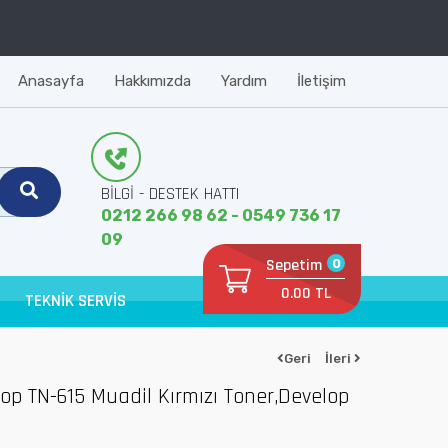
Anasayfa
Hakkımızda
Yardım
İletişim
BİLGİ - DESTEK HATTI
0212 266 98 62 - 0549 736 17
09
Sepetim
0
0.00 TL
TEKNİK SERVİS
Geri
İleri
lop TN-615 Muadil Kırmızı Toner,Develop