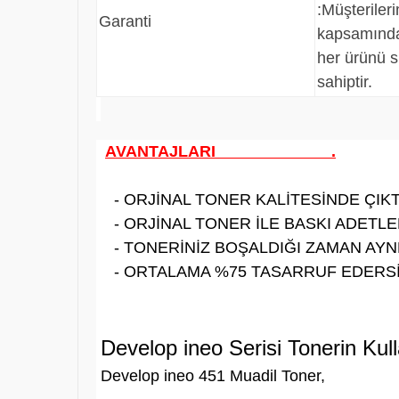
:
Müşteriler
Garanti
kapsamında
her ürünü s
sahiptir.
AVANTAJLARI .
- ORJİNAL TONER KALİTESİNDE ÇIKTI
- ORJİNAL TONER İLE BASKI ADETLER
- TONERİNİZ BOŞALDIĞI ZAMAN AYNE
- ORTALAMA %75 TASARRUF EDERSİ
Develop ineo Serisi Tonerin Kul
Develop ineo 451 Muadil Toner,