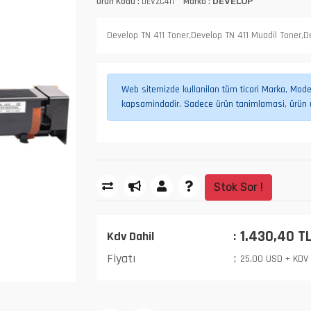
Ürün Kodu :
DEVZC411
Marka :
DEVELOP
Develop TN 411 Toner,Develop TN 411 Muadil Toner,D
Web sitemizde kullanilan tüm ticari Marka, Model,
kapsamindadir. Sadece ürün tanimlamasi, ürün uy
Stok Sor !
1.430,40 T
Kdv Dahil
Fiyatı
25,00 USD + KDV