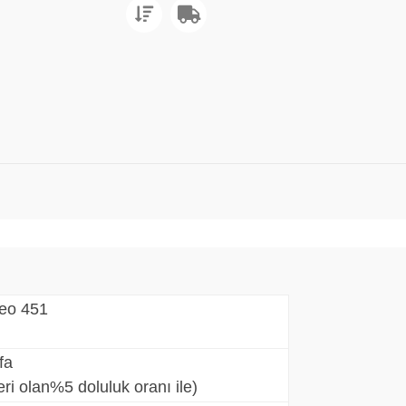
velop ineo 451
yfa
kriteri olan%5 doluluk oranı ile)