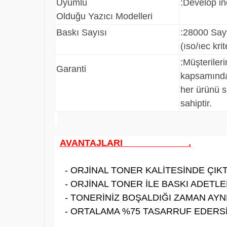
Uyumlu
:Deve
Olduğu Yazıcı Modelleri
Baskı Sayısı
:28000 Sa
(ıso/ıec 
:
Müşteriler
Garanti
kapsamında
her ürünü s
sahiptir.
AVANTAJLARI .
- ORJİNAL TONER KALİTESİNDE ÇIKTI
- ORJİNAL TONER İLE BASKI ADETLER
- TONERİNİZ BOŞALDIĞI ZAMAN AYNE
- ORTALAMA %75 TASARRUF EDERSİ