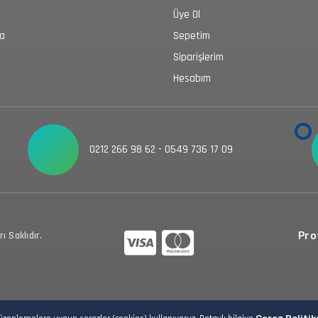
Üye Ol
da
Sepetim
Siparişlerim
Hesabım
0212 266 98 62 - 0549 736 17 09
 Saklıdır.
Prot