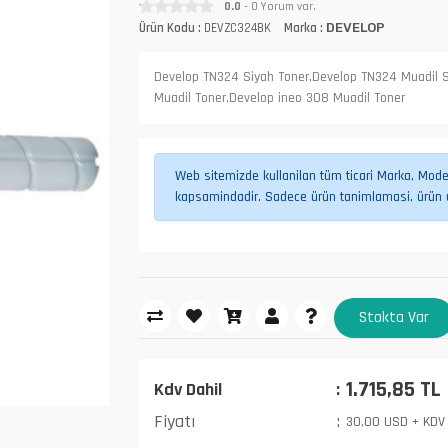
0.0
- 0 Yorum var.
Ürün Kodu :
DEVZC324BK
Marka :
DEVELOP
Develop TN324 Siyah Toner,Develop TN324 Muadil S
Muadil Toner,Develop ineo 308 Muadil Toner
Web sitemizde kullanilan tüm ticari Marka, Model,
kapsamindadir. Sadece ürün tanimlamasi, ürün uy
Stokta Var
1.715,85 TL
Kdv Dahil
Fiyatı
30,00 USD + KDV