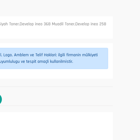
iyah Toner,Develop ineo 368 Muadil Toner,Develop ineo 258
 Logo, Amblem ve Telif Haklari; ilgili firmanin mülkiyeti
umlulugu ve tespit amaçli kullanilmistir.