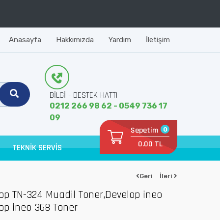
Anasayfa
Hakkımızda
Yardım
İletişim
BİLGİ - DESTEK HATTI
0212 266 98 62 - 0549 736 17
09
Sepetim
0
0.00 TL
TEKNİK SERVİS
Geri
İleri
op TN-324 Muadil Toner,Develop ineo
op ineo 368 Toner