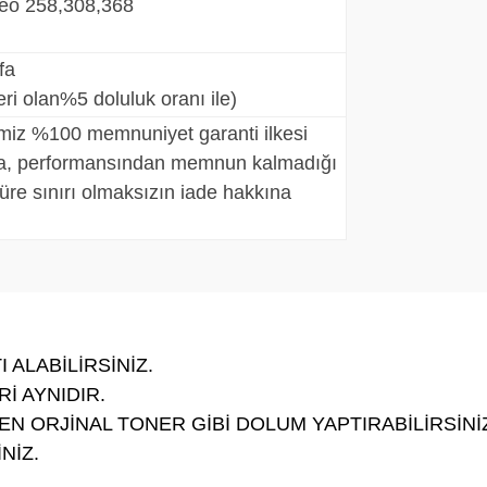
lop ineo 258,308,368
yfa
kriteri olan%5 doluluk oranı ile)
imiz %100 memnuniyet garanti ilkesi
, performansından memnun kalmadığı
üre sınırı olmaksızın iade hakkına
 ALABİLİRSİNİZ.
İ AYNIDIR.
N ORJİNAL TONER GİBİ DOLUM YAPTIRABİLİRSİNİ
NİZ.