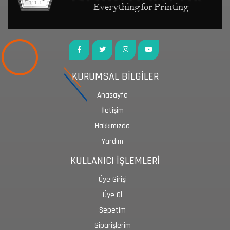
KURUMSAL BİLGİLER
Anasayfa
İletişim
Hakkımızda
Yardım
KULLANICI İŞLEMLERİ
Üye Girişi
Üye Ol
Sepetim
Siparişlerim