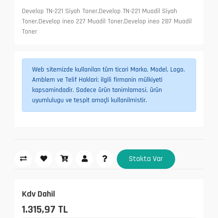
Develop TN-221 Siyah Toner,Develop TN-221 Muadil Siyah
Toner,Develop ineo 227 Muadil Toner,Develop ineo 287 Muadil
Toner
Web sitemizde kullanilan tüm ticari Marka, Model, Logo,
Amblem ve Telif Haklari; ilgili firmanin mülkiyeti
kapsamindadir. Sadece ürün tanimlamasi, ürün
uyumlulugu ve tespit amaçli kullanilmistir.
Stokta Var
Kdv Dahil
1.315,97 TL