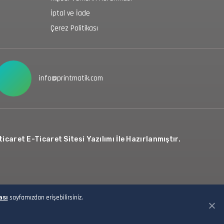
İptal ve İade
Çerez Politikası
info@printmatik.com
icaret E-Ticaret Sitesi Yazılımı İle Hazırlanmıştır.
ası
sayfamızdan erişebilirsiniz.