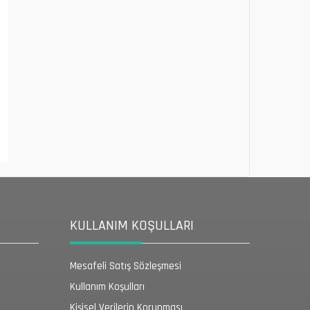
KULLANIM KOŞULLARI
Mesafeli Satış Sözleşmesi
Kullanım Koşulları
Kişisel Verilerin Korunması