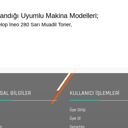
landığı Uyumlu Makina Modelleri;
lop İneo 280 Sarı Muadil Toner,
AL BİLGİLER
KULLANICI İŞLEMLERİ
Üye Girişi
Üye Ol
da
Sepetim