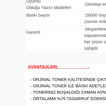
Uyumlu
:Develop i
Olduğu Yazıcı Modelleri
Baskı Sayısı
:26000 Say
(ıso/ıec kri
:
Müşteriler
Garanti
kapsamında
her ürünü s
sahiptir.
AVANTAJLARI .
- ORJİNAL TONER KALİTESİNDE ÇIKTI
- ORJİNAL TONER İLE BASKI ADETLER
- TONERİNİZ BOŞALDIĞI ZAMAN AYNE
- ORTALAMA %75 TASARRUF EDERSİ