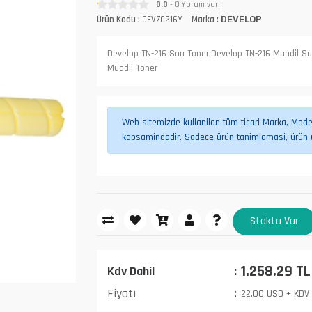
0.0
- 0 Yorum var.
Ürün Kodu :
DEVZC216Y
Marka :
DEVELOP
Develop TN-216 Sarı Toner,Develop TN-216 Muadil Sa
Muadil Toner
Web sitemizde kullanilan tüm ticari Marka, Model,
kapsamindadir. Sadece ürün tanimlamasi, ürün uy
Stokta Var
1.258,29 TL
Kdv Dahil
Fiyatı
22,00 USD + KDV