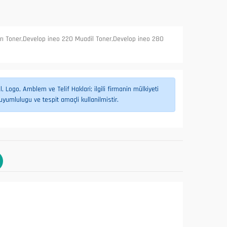
rı Toner,Develop ineo 220 Muadil Toner,Develop ineo 280
 Logo, Amblem ve Telif Haklari; ilgili firmanin mülkiyeti
umlulugu ve tespit amaçli kullanilmistir.