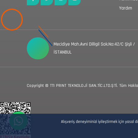
Yardım
Mecidiye Mah.Avni Dilligil Sok.No:42/C Şişli /
İSTANBUL
Copyright © TTI PRINT TEKNOLOJİ SAN.TİC.LTD.ŞTİ. Tüm Hakları
Alışveriş deneyiminizi iyileştirmek için yasal 