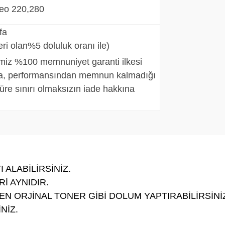
neo 220,280
fa
teri olan%5 doluluk oranı ile)
imiz %100 memnuniyet garanti ilkesi
, performansından memnun kalmadığı
üre sınırı olmaksızın iade hakkına
 ALABİLİRSİNİZ.
İ AYNIDIR.
N ORJİNAL TONER GİBİ DOLUM YAPTIRABİLİRSİNİ
NİZ.