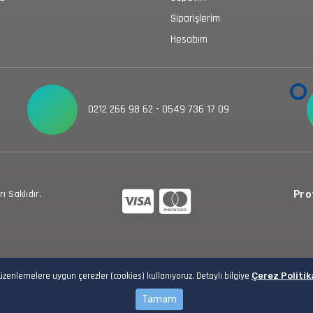
Siparişlerim
Hesabım
0212 266 98 62 - 0549 736 17 09
 Saklıdır.
Prot
düzenlemelere uygun çerezler (cookies) kullanıyoruz. Detaylı bilgiye
Çerez Politik
Tamam