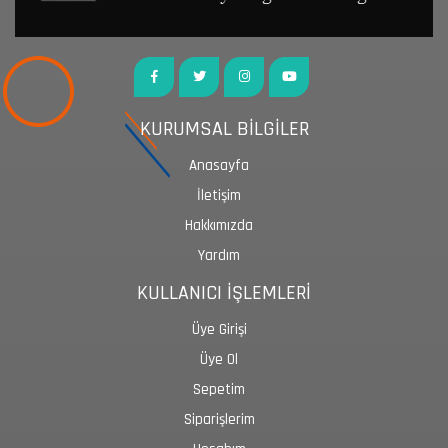
KURUMSAL BİLGİLER
Anasayfa
İletişim
Hakkımızda
Yardım
KULLANICI İŞLEMLERİ
Üye Girişi
Üye Ol
Sepetim
Siparişlerim