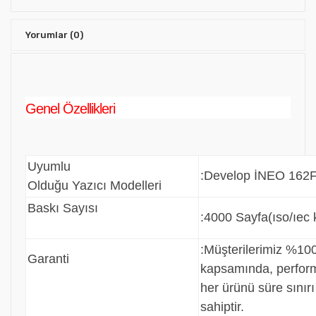
Yorumlar
(0)
Genel Özellikleri
Uyumlu
:Develop İNEO 162
Olduğu Yazıcı Modelleri
Baskı Sayısı
:4000 Sayfa
(ıso/ıec 
:
Müşterilerimiz %100
Garanti
kapsamında, perfo
her ürünü süre sınır
sahiptir.