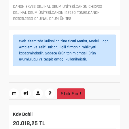
CANON EXV33 ORJINAL DRUM ÜNİTESİ,CANON C-EXV33
ORJINAL DRUM ÜNİTESİ,CANON IR2520 TONER,CANON
IR2525,2530 ORJINAL DRUM ÜNİTESİ
Web sitemizde kullanilan tüm ticari Marka, Model, Logo,
Amblem ve Telif Haklari; ilgili firmanin mülkiyeti
kapsamindadir. Sadece ürün tanimlamasi, ürün
uyumlulugu ve tespit amaçli kullanilmistir.
Stok Sor !
Kdv Dahil
20.018,25 TL