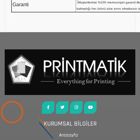
:
Müşterilerimiz %100 memnuniyet garanti i
Garanti
kalmadığı her ürünü süre sınırı olmaksızın i
KURUMSAL BİLGİLER
Anasayfa