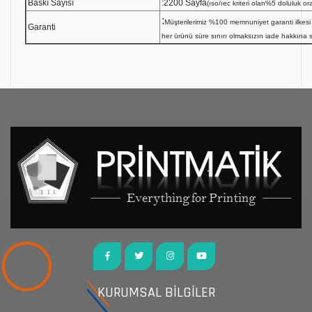
Baskı Sayısı
:2200 Sayfa
(ıso/ıec kriteri olan%5 doluluk ora
:
Müşterilerimiz %100 memnuniyet garanti ilk
Garanti
her ürünü süre sınırı olmaksızın iade hakkına sa
KURUMSAL BİLGİLER