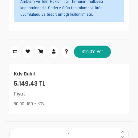
Amblem ve Telif Haklari; ilgili firmanin mülkiyeti
kapsamindadir. Sadece ürün tanimlamasi, ürün
uyumlulugu ve tespit amaçli kullanilmistir.
Stokta Var
Kdv Dahil
5.149,43 TL
Fiyatı
90,00 USD + KDV