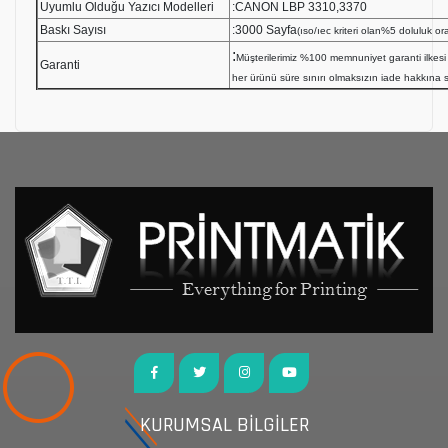
Uyumlu Olduğu Yazıcı Modelleri
:CANON LBP 3310,3370
Baskı Sayısı
:3000 Sayfa
(ıso/ıec kriteri olan%5 doluluk ora
:
Müşterilerimiz %100 memnuniyet garanti ilk
Garanti
her ürünü süre sınırı olmaksızın iade hakkına sa
KURUMSAL BİLGİLER