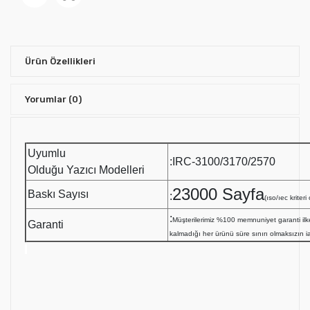
Ürün Özellikleri
Yorumlar
(0)
Uyumlu
:IRC-3100/3170/2570
Olduğu Yazıcı Modelleri
23000 Sayfa
Baskı Sayısı
:
(ıso/ıec kriter
:
Müşterilerimiz %100 memnuniyet garanti i
Garanti
kalmadığı her ürünü süre sınırı olmaksızın i