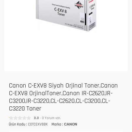
Canon C-EXV8 Siyah Orjinal Toner,Canon
C-EXV8 OrjinalToner,Canon IR-C2620,IR-
C3200,IR-C3220,CL-C2620,CL-C3200,CL-
C3220 Toner
0.0
- 0 Yorum var.
Ürün Kodu :
COTCEXV8BK
Marka :
CANON