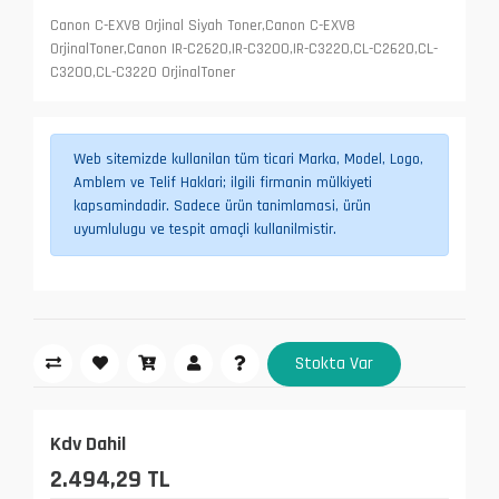
Canon C-EXV8 Orjinal Siyah Toner,Canon C-EXV8
OrjinalToner,Canon IR-C2620,IR-C3200,IR-C3220,CL-C2620,CL-
C3200,CL-C3220 OrjinalToner
Web sitemizde kullanilan tüm ticari Marka, Model, Logo,
Amblem ve Telif Haklari; ilgili firmanin mülkiyeti
kapsamindadir. Sadece ürün tanimlamasi, ürün
uyumlulugu ve tespit amaçli kullanilmistir.
Stokta Var
Kdv Dahil
2.494,29 TL