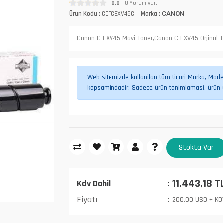
0.0
- 0 Yorum var.
Ürün Kodu :
COTCEXV45C
Marka :
CANON
Canon C-EXV45 Mavi Toner,Canon C-EXV45 Orjinal T
Web sitemizde kullanilan tüm ticari Marka, Model,
kapsamindadir. Sadece ürün tanimlamasi, ürün uy
Stokta Var
11.443,18 T
Kdv Dahil
Fiyatı
200,00 USD + KD