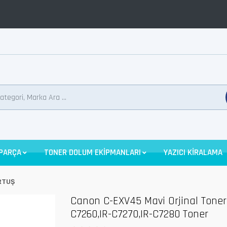
 PARÇA
TONER DOLUM EKİPMANLARI
YAZICI KİRALAMA
RTUŞ
Canon C-EXV45 Mavi Orjinal Toner
C7260,IR-C7270,IR-C7280 Toner