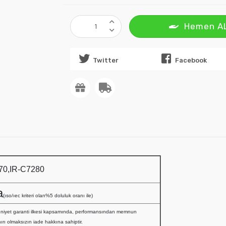
Hemen A
Twitter
Facebook
70,IR-C7280
a
(ıso/ıec kriteri olan%5 doluluk oranı ile)
niyet garanti ilkesi kapsamında, performansından memnun
ırı olmaksızın iade hakkına sahiptir.