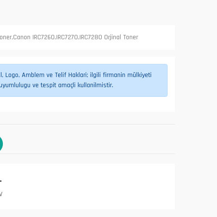
oner,Canon IRC7260,IRC7270,IRC7280 Orjinal Toner
 Logo, Amblem ve Telif Haklari; ilgili firmanin mülkiyeti
umlulugu ve tespit amaçli kullanilmistir.
L
V