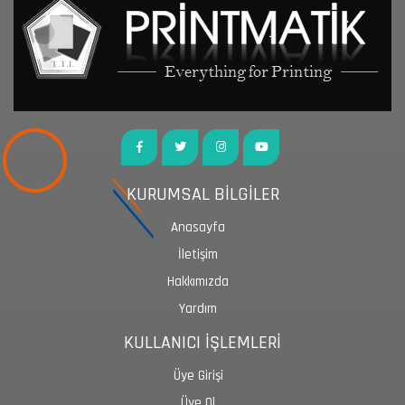
KURUMSAL BİLGİLER
Anasayfa
İletişim
Hakkımızda
Yardım
KULLANICI İŞLEMLERİ
Üye Girişi
Üye Ol