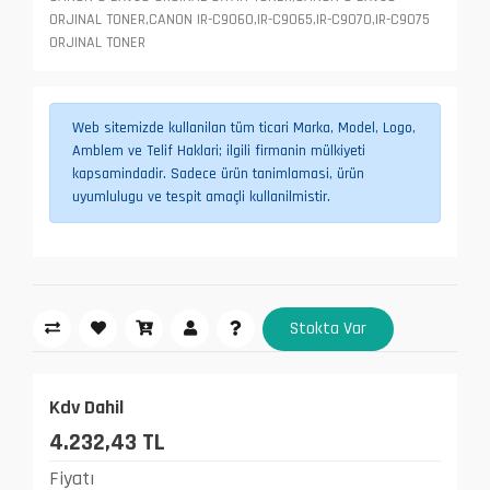
ORJINAL TONER,CANON IR-C9060,IR-C9065,IR-C9070,IR-C9075
ORJINAL TONER
Web sitemizde kullanilan tüm ticari Marka, Model, Logo,
Amblem ve Telif Haklari; ilgili firmanin mülkiyeti
kapsamindadir. Sadece ürün tanimlamasi, ürün
uyumlulugu ve tespit amaçli kullanilmistir.
Stokta Var
Kdv Dahil
4.232,43 TL
Fiyatı