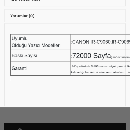
Yorumlar
(0)
Uyumlu
:CANON IR-C9060,IR-C9065
Olduğu Yazıcı Modelleri
72000 Sayfa
Baskı Sayısı
:
(ıso/ıec kriter
:
Müşterilerimiz %100 memnuniyet garanti i
Garanti
kalmadığı her ürünü süre sınırı olmaksızın i