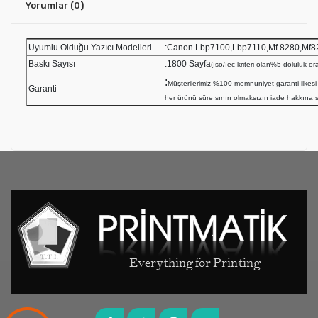
Yorumlar
(0)
Uyumlu Olduğu Yazıcı Modelleri
:Canon Lbp7100,Lbp7110,Mf 8280,Mf8
Baskı Sayısı
:1800 Sayfa
(ıso/ıec kriteri olan%5 doluluk ora
:
Müşterilerimiz %100 memnuniyet garanti ilk
Garanti
her ürünü süre sınırı olmaksızın iade hakkına sa