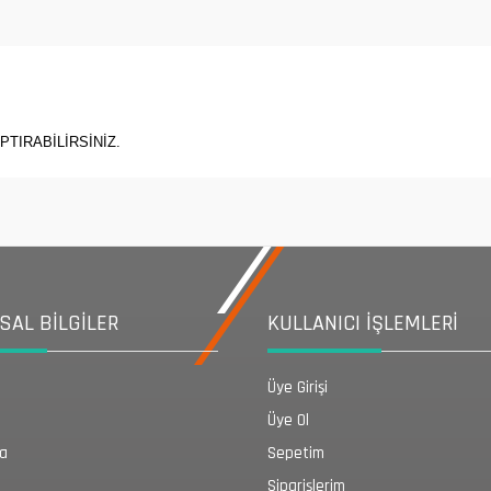
PTIRABİLİRSİNİZ.
AL BİLGİLER
KULLANICI İŞLEMLERİ
Üye Girişi
Üye Ol
da
Sepetim
Siparişlerim