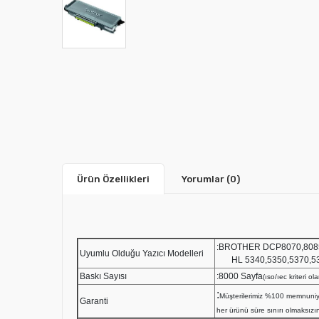
Ürün Özellikleri
Yorumlar
(0)
:BROTHER DCP807
Uyumlu Olduğu Yazıcı Modelleri
HL 5340,5350,5370,5
Baskı Sayısı
:8000 Sayfa
(ıso/ıec kriteri o
:
Müşterilerimiz %100 memnuniy
Garanti
her ürünü süre sınırı olmaksızın