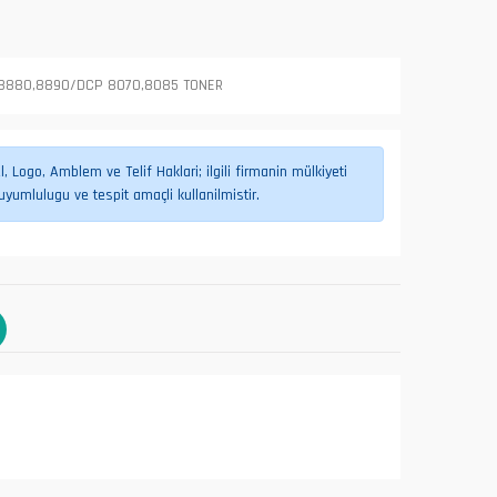
,8880,8890/DCP 8070,8085 TONER
 Logo, Amblem ve Telif Haklari; ilgili firmanin mülkiyeti
umlulugu ve tespit amaçli kullanilmistir.