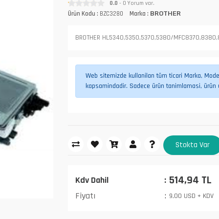
0.0
- 0 Yorum var.
Ürün Kodu :
BZC3280
Marka :
BROTHER
BROTHER HL5340,5350,5370,5380/MFC8370,8380
Web sitemizde kullanilan tüm ticari Marka, Model,
kapsamindadir. Sadece ürün tanimlamasi, ürün uy
Stokta Var
514,94 TL
Kdv Dahil
Fiyatı
9,00 USD + KDV