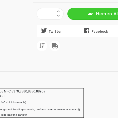
Hemen A
Twitter
Facebook
0,8085 / MFC 8370,8380,8880,8890 /
380
lan%5 doluluk oranı ile)
et garanti ilkesi kapsamında, performansından memnun kalmadığı
 iade hakkına sahiptir.