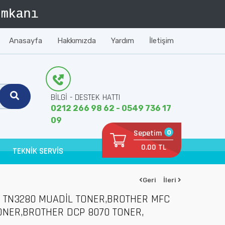
Anasayfa
Hakkımızda
Yardım
İletişim
BİLGİ - DESTEK HATTI
0212 266 98 62 - 0549 736 17
09
Sepetim
0
0.00 TL
TEKNİK SERVİS
Geri
İleri
 TN3280 MUADİL TONER,BROTHER MFC
ONER,BROTHER DCP 8070 TONER,