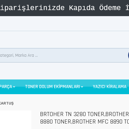
 PARÇA
TONER DOLUM EKİPMANLARI
YAZICI KİRALAMA
KARTUŞ
BRTOHER TN 3280 TONER,BROTHER
8880 TONER,BROTHER MFC 8890 T