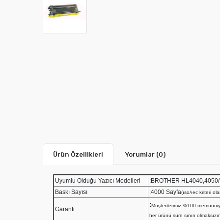
Ürün Özellikleri
Yorumlar
(0)
Uyumlu Olduğu Yazıcı Modelleri
:BROTHER HL4040,4050/
Baskı Sayısı
:4000 Sayfa
(ıso/ıec kriteri o
:
Müşterilerimiz %100 memnuniy
Garanti
her ürünü süre sınırı olmaksızın