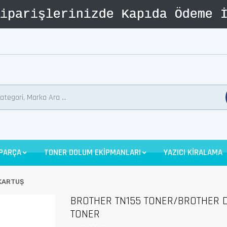
 PARÇA
TONER DOLUM EKİPMANLARI
YAZICI KİRALAMA
KARTUŞ
BROTHER TN155 TONER/BROTHER 
TONER