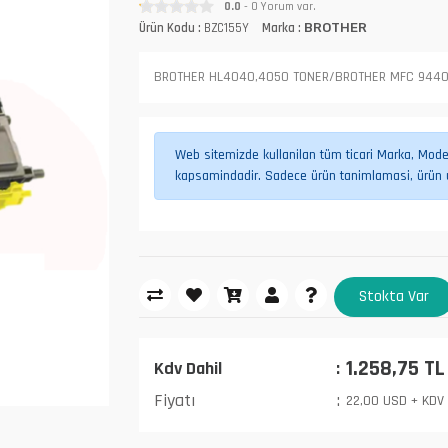
0.0
- 0 Yorum var.
Ürün Kodu :
BZC155Y
Marka :
BROTHER
BROTHER HL4040,4050 TONER/BROTHER MFC 9440
Web sitemizde kullanilan tüm ticari Marka, Model,
kapsamindadir. Sadece ürün tanimlamasi, ürün uy
Stokta Var
1.258,75 TL
Kdv Dahil
Fiyatı
22,00 USD + KDV