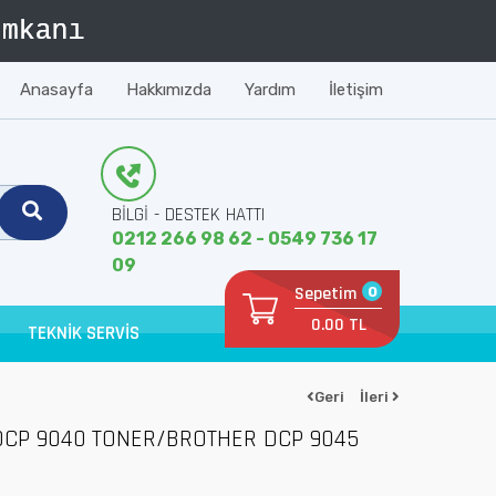
Anasayfa
Hakkımızda
Yardım
İletişim
BİLGİ - DESTEK HATTI
0212 266 98 62 - 0549 736 17
09
Sepetim
0
0.00 TL
TEKNİK SERVİS
Geri
İleri
DCP 9040 TONER/BROTHER DCP 9045