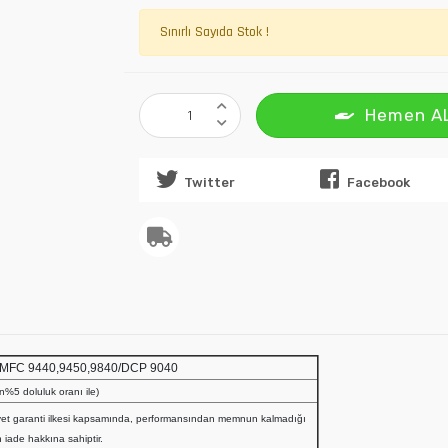
Sınırlı Sayıda Stok !
Hemen A
Twitter
Facebook
MFC 9440,9450,9840/DCP 9040
lan%5 doluluk oranı ile)
et garanti ilkesi kapsamında, performansından memnun kalmadığı
 iade hakkına sahiptir.