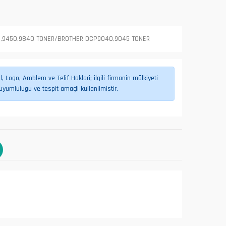
,9450,9840 TONER/BROTHER DCP9040,9045 TONER
 Logo, Amblem ve Telif Haklari; ilgili firmanin mülkiyeti
umlulugu ve tespit amaçli kullanilmistir.