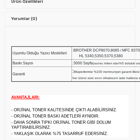
Ürün Özellikleri
Yorumlar
(0)
:BROTHER DCP8070,8085 /
Uyumlu Olduğu Yazıcı Modelleri
HL 5340,5350,5370,5380
Baskı Sayısı
:3000 Sayfa
(ıso/ıec kriteri olan%5 doluluk ora
:
Müşterilerimiz %100 memnuniyet garanti ilk
Garanti
her ürünü süre sınırı olmaksızın iade hakkına sa
AVANTAJLARI:
- ORJİNAL TONER KALİTESİNDE ÇIKTI ALABİLİRSİNİZ.
- ORJİNAL TONER BASKI ADETLERİ AYNIDIR.
- DAHA SONRA TIPKI ORJİNAL TONER GİBİ DOLUM
YAPTIRABİLİRSİNİZ.
- YAKLAŞIK OLARAK %75 TASARRUF EDERSİNİZ.