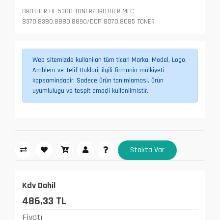
BROTHER HL 5380 TONER/BROTHER MFC
8370,8380,8880,8890/DCP 8070,8085 TONER
Web sitemizde kullanilan tüm ticari Marka, Model, Logo,
Amblem ve Telif Haklari; ilgili firmanin mülkiyeti
kapsamindadir. Sadece ürün tanimlamasi, ürün
uyumlulugu ve tespit amaçli kullanilmistir.
Stokta Var
Kdv Dahil
486,33 TL
Fiyatı