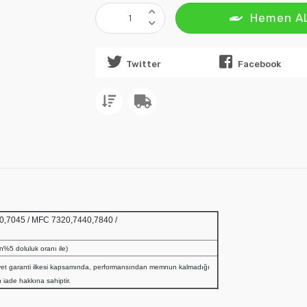
Hemen A
Twitter
Facebook
0,7040,7045 / MFC 7320,7440,7840 /
lan%5 doluluk oranı ile)
et garanti ilkesi kapsamında, performansından memnun kalmadığı
 iade hakkına sahiptir.