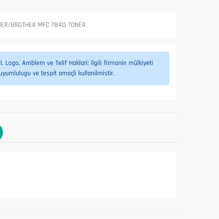
NER/BROTHER MFC 7840 TONER
 Logo, Amblem ve Telif Haklari; ilgili firmanin mülkiyeti
umlulugu ve tespit amaçli kullanilmistir.