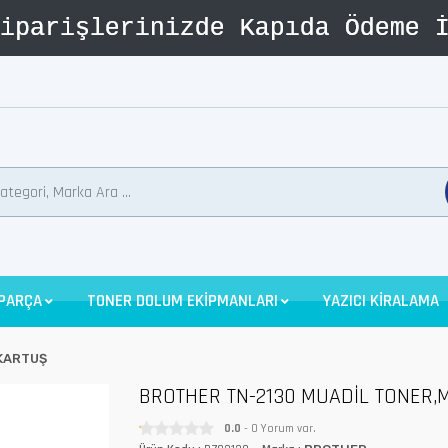
 PARÇA
TONER DOLUM EKİPMANLARI
YAZICI KİRALAMA
KARTUŞ
BROTHER TN-2130 MUADİL TONER,
0.0
- 0 Yorum var.