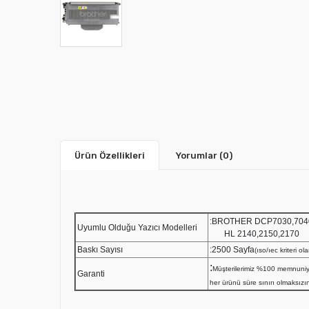
Ürün Özellikleri
Yorumlar
(0)
:BROTHER DCP703
Uyumlu Olduğu Yazıcı Modelleri
HL 2140,2150,2170
Baskı Sayısı
:2500 Sayfa
(ıso/ıec kriteri o
:
Müşterilerimiz %100 memnuniy
Garanti
her ürünü süre sınırı olmaksızın