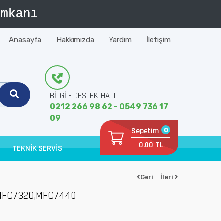
Anasayfa
Hakkımızda
Yardım
İletişim
BİLGİ - DESTEK HATTI
0212 266 98 62 - 0549 736 17
09
Sepetim
0
0.00 TL
TEKNİK SERVİS
Geri
İleri
MFC7320,MFC7440