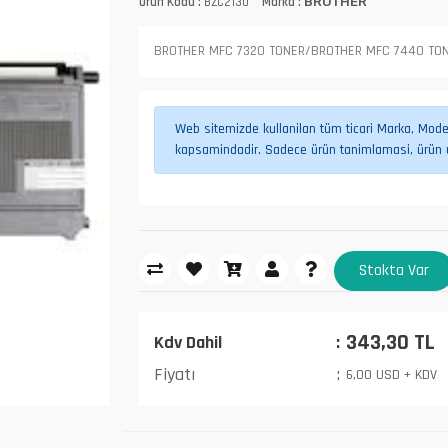
Ürün Kodu :
BZC2130
Marka :
BROTHER
BROTHER MFC 7320 TONER/BROTHER MFC 7440 TO
Web sitemizde kullanilan tüm ticari Marka, Model,
kapsamindadir. Sadece ürün tanimlamasi, ürün uy
Stokta Var
343,30 TL
Kdv Dahil
Fiyatı
6,00 USD + KDV