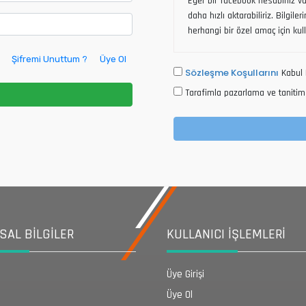
Eğer bir facebook hesabınız var
daha hızlı aktarabiliriz. Bilgile
herhangi bir özel amaç için kul
Şifremi Unuttum ?
Üye Ol
Sözleşme Koşullarını
Kabul 
Tarafimla pazarlama ve tanitim 
AL BİLGİLER
KULLANICI İŞLEMLERİ
Üye Girişi
Üye Ol