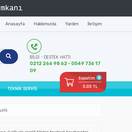
Anasayfa
Hakkımızda
Yardım
İletişim
BİLGİ - DESTEK HATTI
0212 266 98 62 - 0549 736 17
09
Sepetim
0
0.00 TL
TEKNİK SERVİS
yelik