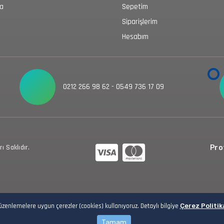
da
Sepetim
Siparişlerim
Hesabım
0212 266 98 62 - 0549 736 17 09
 Saklıdır.
Prot
düzenlemelere uygun çerezler (cookies) kullanıyoruz. Detaylı bilgiye
Çerez Politik
Tamam