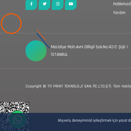
Hakkımız
Yardım
Mecidiye Mah.Avni Dilligil Sok.No:42/C Şişli /
İSTANBUL
Copyright © TTI PRINT TEKNOLOJİ SAN.TİC.LTD.ŞTİ. Tüm Hakları
Alışveriş deneyiminizi iyileştirmek için yasal 