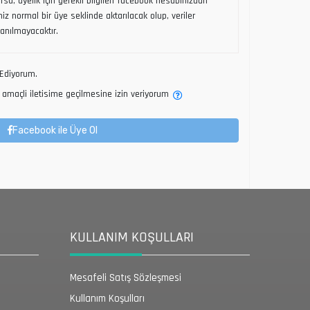
sa, üyelik için gerekli bilgileri facebook hesabınızdan
riniz normal bir üye seklinde aktarılacak olup, veriler
lanılmayacaktır.
Ediyorum.
amaçli iletisime geçilmesine izin veriyorum
Facebook ile Üye Ol
KULLANIM KOŞULLARI
Mesafeli Satış Sözleşmesi
Kullanım Koşulları