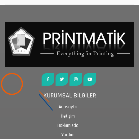
KURUMSAL BİLGİLER
Anasayfa
İletişim
Hakkımızda
Yardım