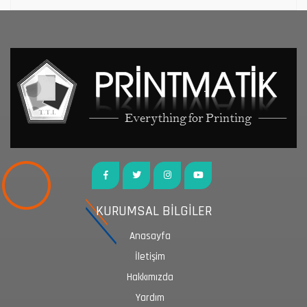
KURUMSAL BİLGİLER
Anasayfa
İletişim
Hakkımızda
Yardım