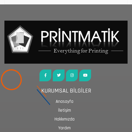
KURUMSAL BİLGİLER
Anasayfa
İletişim
Hakkımızda
Yardım