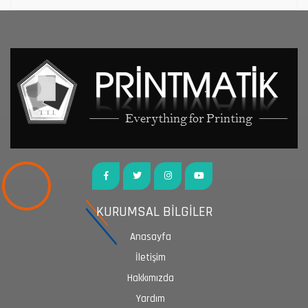
KURUMSAL BİLGİLER
Anasayfa
İletişim
Hakkımızda
Yardım