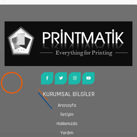
KURUMSAL BİLGİLER
Anasayfa
İletişim
Hakkımızda
Yardım