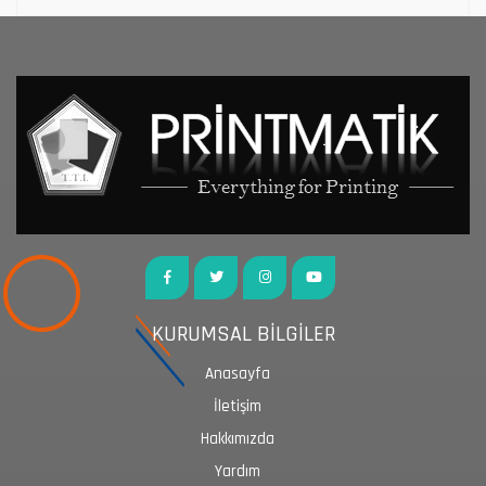
KURUMSAL BİLGİLER
Anasayfa
İletişim
Hakkımızda
Yardım