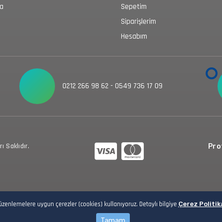
da
Sepetim
Siparişlerim
Hesabım
0212 266 98 62 - 0549 736 17 09
 Saklıdır.
Prot
düzenlemelere uygun çerezler (cookies) kullanıyoruz. Detaylı bilgiye
Çerez Politik
Tamam