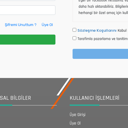
Eğer bir facebook hesabınız var
daha hızlı aktarabiliriz. Bilgile
herhangi bir özel amaç için kul
Şifremi Unuttum ?
Üye Ol
Sözleşme Koşullarını
Kabul 
Tarafimla pazarlama ve tanitim 
AL BİLGİLER
KULLANICI İŞLEMLERİ
Üye Girişi
Üye Ol