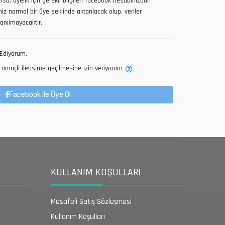
sa, üyelik için gerekli bilgileri facebook hesabınızdan
riniz normal bir üye seklinde aktarılacak olup, veriler
lanılmayacaktır.
Ediyorum.
amaçli iletisime geçilmesine izin veriyorum
Facebook ile Üye Ol
KULLANIM KOŞULLARI
Mesafeli Satış Sözleşmesi
Kullanım Koşulları