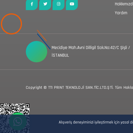
Hakkımız
Yardım
Mecidiye Mah.Avni Dilligil Sok.No:42/C Şişli /
İSTANBUL
Copyright © TTI PRINT TEKNOLOJİ SAN.TİC.LTD.ŞTİ. Tüm Hakları
Alışveriş deneyiminizi iyileştirmek için yasal 