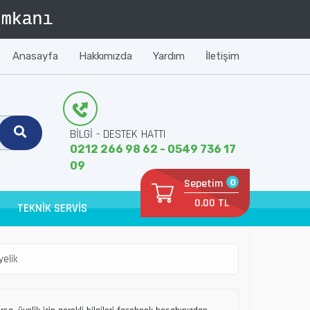
Anasayfa
Hakkımızda
Yardım
İletişim
BİLGİ - DESTEK HATTI
0212 266 98 62 - 0549 736 17
09
Sepetim
0
0.00 TL
TEKNİK SERVİS
yelik