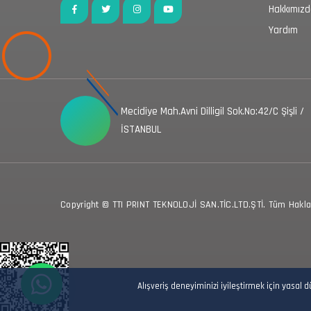
Hakkımız
Yardım
Mecidiye Mah.Avni Dilligil Sok.No:42/C Şişli /
İSTANBUL
Copyright © TTI PRINT TEKNOLOJİ SAN.TİC.LTD.ŞTİ. Tüm Hakları
Alışveriş deneyiminizi iyileştirmek için yasal 