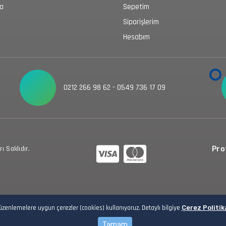
da
Sepetim
Siparişlerim
Hesabım
0212 266 98 62 - 0549 736 17 09
 Saklıdır.
Prot
düzenlemelere uygun çerezler (cookies) kullanıyoruz. Detaylı bilgiye
Çerez Politik
Tamam