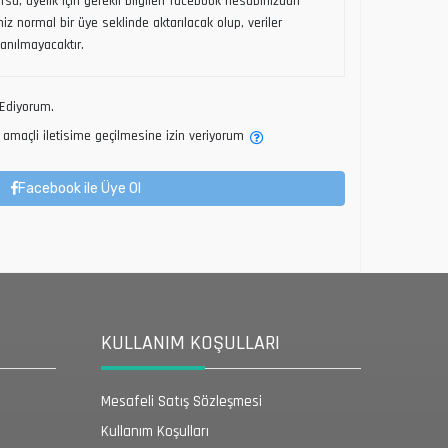
sa, üyelik için gerekli bilgileri facebook hesabınızdan
riniz normal bir üye seklinde aktarılacak olup, veriler
lanılmayacaktır.
Ediyorum.
amaçli iletisime geçilmesine izin veriyorum
Facebook ile Üye Ol
KULLANIM KOŞULLARI
Mesafeli Satış Sözleşmesi
Kullanım Koşulları