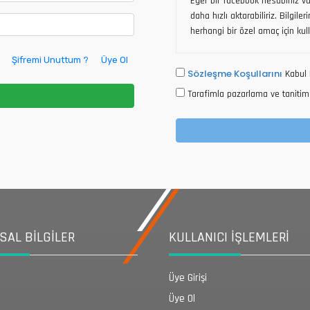
Eğer bir facebook hesabınız var
daha hızlı aktarabiliriz. Bilgile
herhangi bir özel amaç için kul
Şifremi Unuttum ?
Üye Ol
Sözleşme Koşullarını
Kabul 
Tarafimla pazarlama ve tanitim 
AL BİLGİLER
KULLANICI İŞLEMLERİ
Üye Girişi
Üye Ol