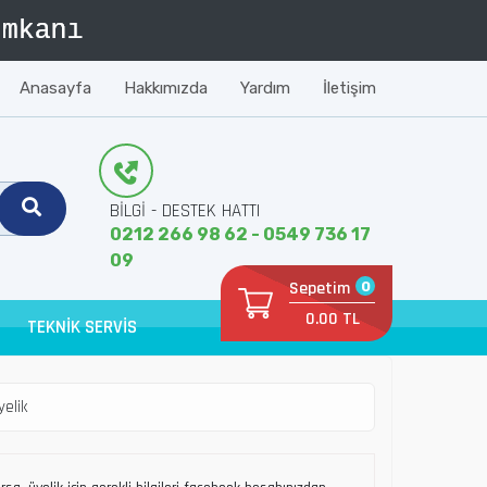
Anasayfa
Hakkımızda
Yardım
İletişim
BİLGİ - DESTEK HATTI
0212 266 98 62 - 0549 736 17
09
Sepetim
0
0.00 TL
TEKNİK SERVİS
yelik