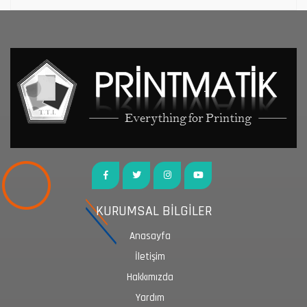
KURUMSAL BİLGİLER
Anasayfa
İletişim
Hakkımızda
Yardım