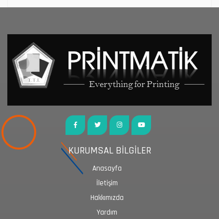
KURUMSAL BİLGİLER
Anasayfa
İletişim
Hakkımızda
Yardım