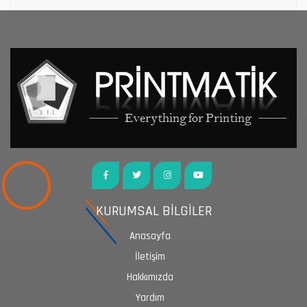
KURUMSAL BİLGİLER
Anasayfa
İletişim
Hakkımızda
Yardım