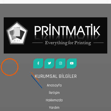
KURUMSAL BİLGİLER
Anasayfa
İletişim
Hakkımızda
Yardım