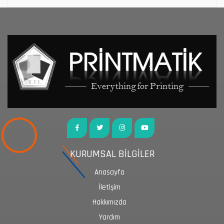
KURUMSAL BİLGİLER
Anasayfa
İletişim
Hakkımızda
Yardım