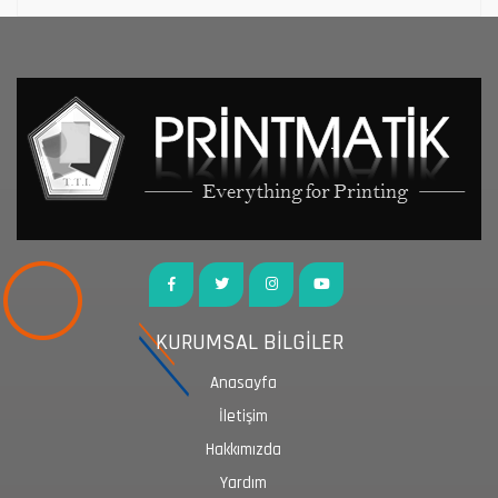
KURUMSAL BİLGİLER
Anasayfa
İletişim
Hakkımızda
Yardım