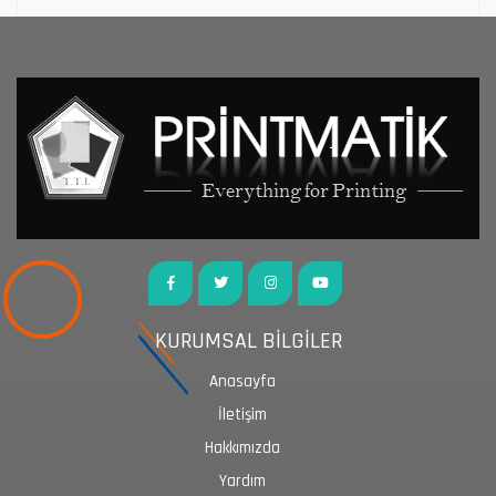
KURUMSAL BİLGİLER
Anasayfa
İletişim
Hakkımızda
Yardım