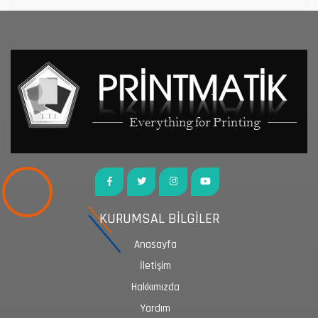
KURUMSAL BİLGİLER
Anasayfa
İletişim
Hakkımızda
Yardım