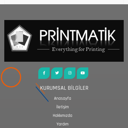
KURUMSAL BİLGİLER
Anasayfa
İletişim
Hakkımızda
Yardım