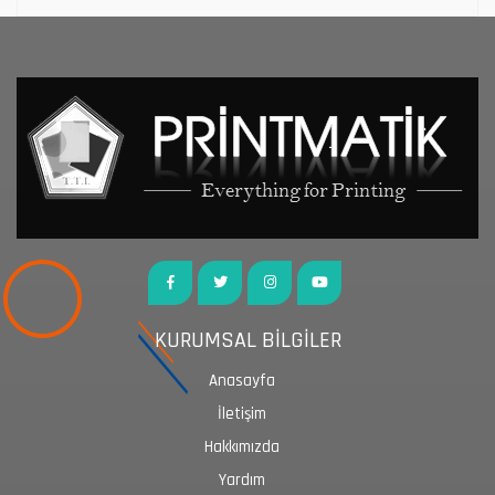
KURUMSAL BİLGİLER
Anasayfa
İletişim
Hakkımızda
Yardım