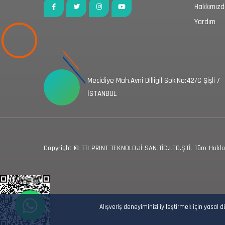
Hakkımız
Yardım
Mecidiye Mah.Avni Dilligil Sok.No:42/C Şişli /
İSTANBUL
Copyright © TTI PRINT TEKNOLOJİ SAN.TİC.LTD.ŞTİ. Tüm Hakları
Alışveriş deneyiminizi iyileştirmek için yasal 