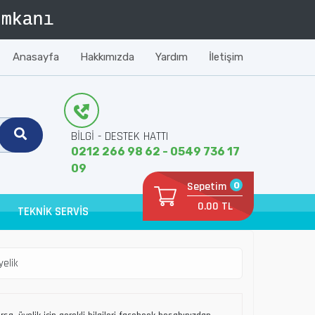
Anasayfa
Hakkımızda
Yardım
İletişim
BİLGİ - DESTEK HATTI
0212 266 98 62 - 0549 736 17
09
Sepetim
0
0.00 TL
TEKNİK SERVİS
yelik