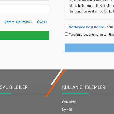
Eğer bir facebook hesabınız var
daha hızlı aktarabiliriz. Bilgile
herhangi bir özel amaç için kul
Şifremi Unuttum ?
Üye Ol
Sözleşme Koşullarını
Kabul 
Tarafimla pazarlama ve tanitim 
AL BİLGİLER
KULLANICI İŞLEMLERİ
Üye Girişi
Üye Ol