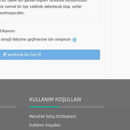
sa, üyelik için gerekli bilgileri facebook hesabınızdan
riniz normal bir üye seklinde aktarılacak olup, veriler
lanılmayacaktır.
Ediyorum.
amaçli iletisime geçilmesine izin veriyorum
Facebook ile Üye Ol
KULLANIM KOŞULLARI
Mesafeli Satış Sözleşmesi
Kullanım Koşulları