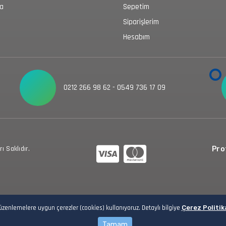
da
Sepetim
Siparişlerim
Hesabım
0212 266 98 62 - 0549 736 17 09
 Saklıdır.
Prot
düzenlemelere uygun çerezler (cookies) kullanıyoruz. Detaylı bilgiye
Çerez Politik
Tamam