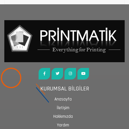
KURUMSAL BİLGİLER
Anasayfa
İletişim
Hakkımızda
Yardım