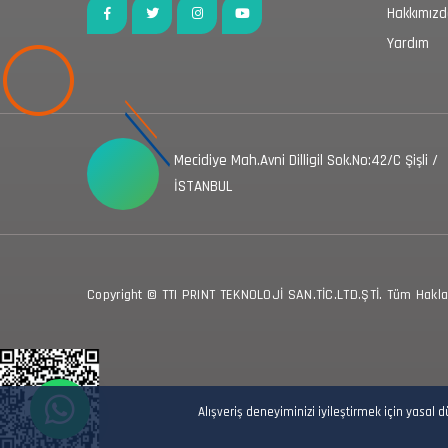
Hakkımız
Yardım
Mecidiye Mah.Avni Dilligil Sok.No:42/C Şişli /
İSTANBUL
Copyright © TTI PRINT TEKNOLOJİ SAN.TİC.LTD.ŞTİ. Tüm Hakları
Alışveriş deneyiminizi iyileştirmek için yasal 