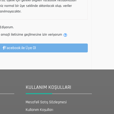
sa, üyelik için gerekli bilgileri facebook hesabınızdan
riniz normal bir üye seklinde aktarılacak olup, veriler
lanılmayacaktır.
Ediyorum.
amaçli iletisime geçilmesine izin veriyorum
Facebook ile Üye Ol
KULLANIM KOŞULLARI
Mesafeli Satış Sözleşmesi
Kullanım Koşulları