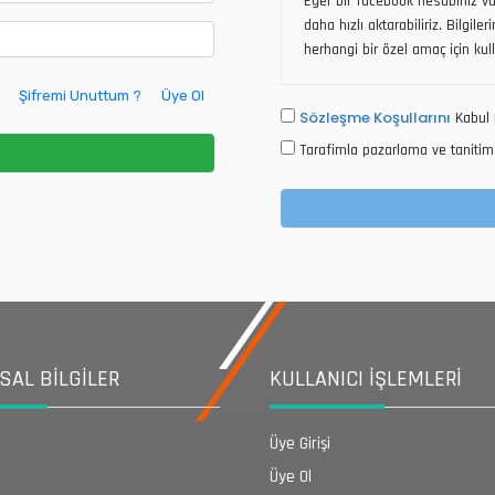
Eğer bir facebook hesabınız var
daha hızlı aktarabiliriz. Bilgile
herhangi bir özel amaç için kul
Şifremi Unuttum ?
Üye Ol
Sözleşme Koşullarını
Kabul 
Tarafimla pazarlama ve tanitim 
AL BİLGİLER
KULLANICI İŞLEMLERİ
Üye Girişi
Üye Ol