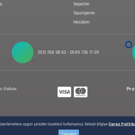
da
Sepetim
Siparişlerim
Hesabım
0212 266 98 62 - 0549 736 17 09
 Saklıdır.
Prot
düzenlemelere uygun çerezler (cookies) kullanıyoruz. Detaylı bilgiye
Çerez Politik
Tamam