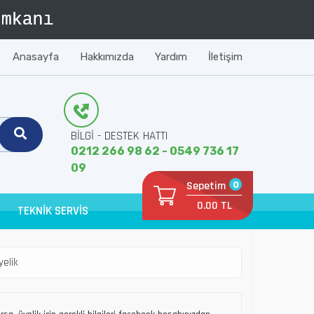
Anasayfa
Hakkımızda
Yardım
İletişim
BİLGİ - DESTEK HATTI
0212 266 98 62 - 0549 736 17
09
Sepetim
0
0.00 TL
TEKNİK SERVİS
yelik