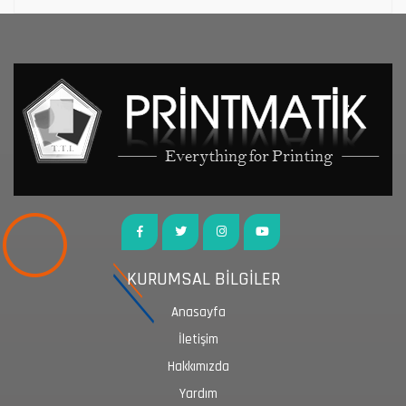
KURUMSAL BİLGİLER
Anasayfa
İletişim
Hakkımızda
Yardım