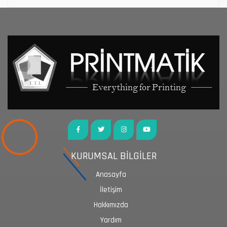
KURUMSAL BİLGİLER
Anasayfa
İletişim
Hakkımızda
Yardım